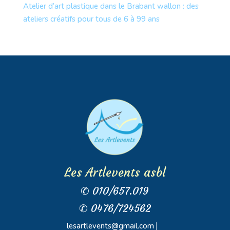
Atelier d’art plastique dans le Brabant wallon : des
ateliers créatifs pour tous de 6 à 99 ans
Les Artlevents asbl
✆ 010/657.019
✆ 0476/724562
lesartlevents@gmail.com
⎸