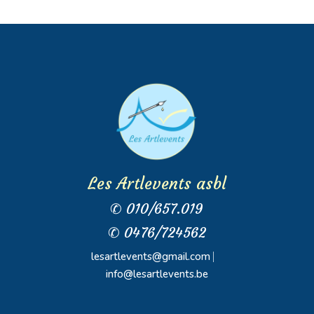
Les Artlevents asbl
✆ 010/657.019
✆ 0476/724562
lesartlevents@gmail.com
⎸
info@lesartlevents.be