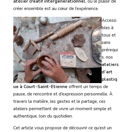
atelier créatif intergénérationnel
, où le plaisir de
créer ensemble est au cœur de l’expérience.
Accessi
bles à
tous et
sans
prérequi
s, nos
ateliers
d’art
plastiq
ue à Court-Saint-Etienne
offrent un temps de
pause, de rencontre et d’expression personnelle. À
travers la matière, les gestes et le partage, ces
ateliers permettent de vivre un moment simple et
authentique, loin du quotidien.
Cet article vous propose de découvrir ce qu’est un