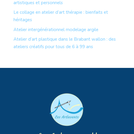
artistiques et personnels
Le collage en atelier d’art thérapie : bienfaits et
héritages
Atelier intergénérationnel modelage argile
Atelier d’art plastique dans le Brabant wallon : des
ateliers créatifs pour tous de 6 à 99 ans