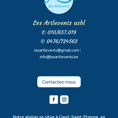
Les Artlevents asbl
✆ 010/657.019
✆ 0476/724562
lesartlevents@gmail.com
⎸
info@lesartlevents.be
Contactez-nous
Notre atelier se situe à Court-Saint-Etienne, en