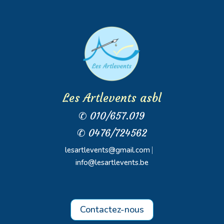
Les Artlevents asbl
✆ 010/657.019
✆ 0476/724562
lesartlevents@gmail.com
⎸
info@lesartlevents.be
Contactez-nous