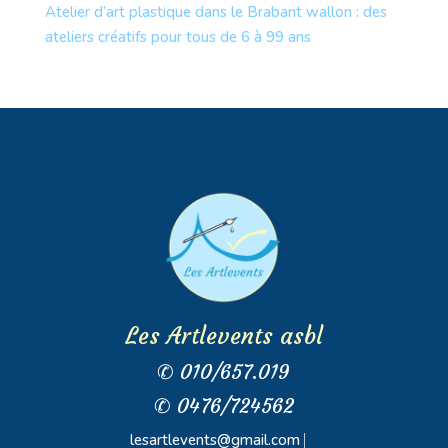
Atelier d’art plastique dans le Brabant wallon : des
ateliers créatifs pour tous de 6 à 99 ans
Les Artlevents asbl
✆ 010/657.019
✆ 0476/724562
lesartlevents@gmail.com
⎸