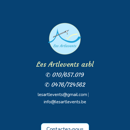
Les Artlevents asbl
✆ 010/657.019
✆ 0476/724562
lesartlevents@gmail.com
⎸
info@lesartlevents.be
Contactez-nous