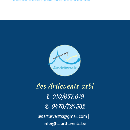
Les Artlevents asbl
✆ 010/657.019
✆ 0476/724562
lesartlevents@gmail.com
⎸
info@lesartlevents.be