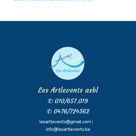
Les Artlevents asbl
✆ 010/657.019
✆ 0476/724562
lesartlevents@gmail.com
⎸
info@lesartlevents.be