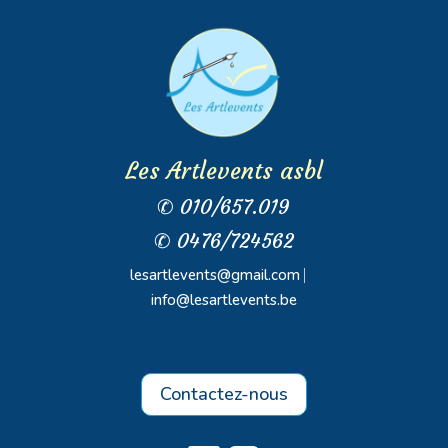
Les Artlevents asbl
✆ 010/657.019
✆ 0476/724562
lesartlevents@gmail.com
⎸
info@lesartlevents.be
Contactez-nous