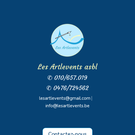
Les Artlevents asbl
✆ 010/657.019
✆ 0476/724562
lesartlevents@gmail.com
⎸
info@lesartlevents.be
Contactez-nous