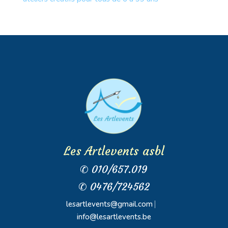
Les Artlevents asbl
✆ 010/657.019
✆ 0476/724562
lesartlevents@gmail.com
⎸
info@lesartlevents.be